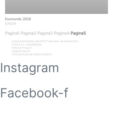
Ecomondo 2018
SACMI
Pagina
1
Pagina
2
Pagina
3
Pagina
4
Pagina
5
AZZOLINITINUPER ARCHITETTI MILANO +39 02 67073317
P.IVA E C.F. 12437830156
PRIVACY POLICY
COOKIE POLICY
SITO GESTITO DA
WEGG AGENCY
Instagram
Facebook-f