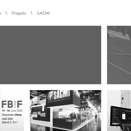
\
\
e
Projects
SACMI
.