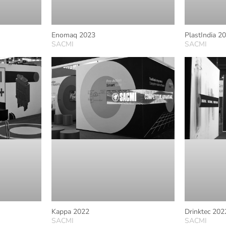
Enomaq 2023
PlastIndia 2
SACMI
SACMI
Kappa 2022
Drinktec 202
SACMI
SACMI