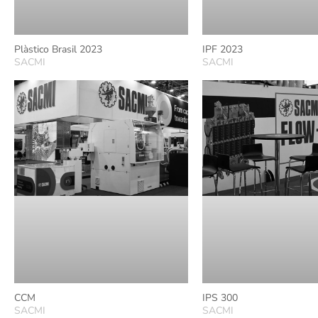
Plàstico Brasil 2023
IPF 2023
SACMI
SACMI
CCM
IPS 300
SACMI
SACMI