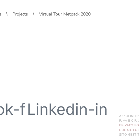
\
\
e
Projects
Virtual Tour Metpack 2020
ok-f
Linkedin-in
AZZOLINITI
P.IVA E C.F
PRIVACY PO
COOKIE POL
SITO GEST