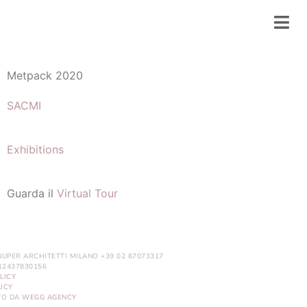
Metpack 2020
SACMI
Exhibitions
Guarda il
Virtual Tour
NUPER ARCHITETTI MILANO +39 02 67073317
. 12437830156
LICY
ICY
ITO DA
WEGG AGENCY