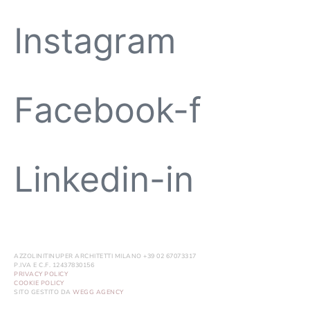
Instagram
Facebook-f
Linkedin-in
AZZOLINITINUPER ARCHITETTI MILANO +39 02 67073317
P.IVA E C.F. 12437830156
PRIVACY POLICY
COOKIE POLICY
SITO GESTITO DA
WEGG AGENCY