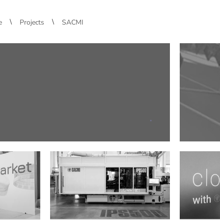
\
\
e
Projects
SACMI
.