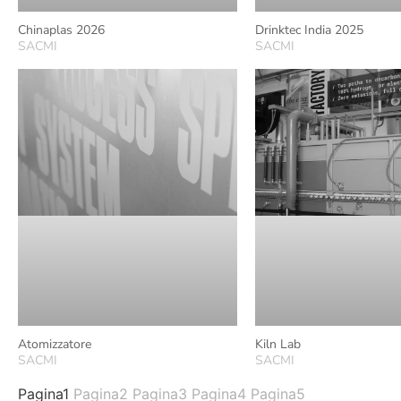
Chinaplas 2026
Drinktec India 2025
SACMI
SACMI
Atomizzatore
Kiln Lab
SACMI
SACMI
Pagina
1
Pagina
2
Pagina
3
Pagina
4
Pagina
5