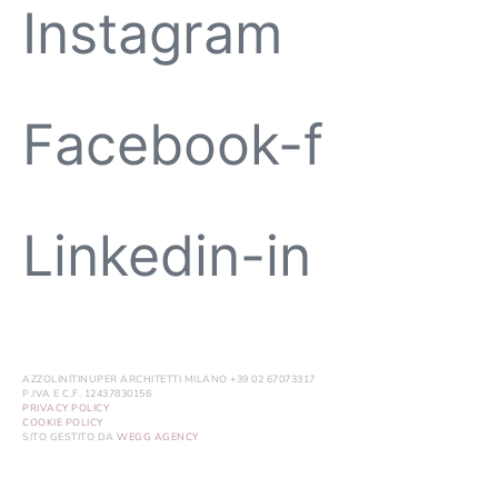
Instagram
Facebook-f
Linkedin-in
AZZOLINITINUPER ARCHITETTI MILANO +39 02 67073317
P.IVA E C.F. 12437830156
PRIVACY POLICY
COOKIE POLICY
SITO GESTITO DA
WEGG AGENCY