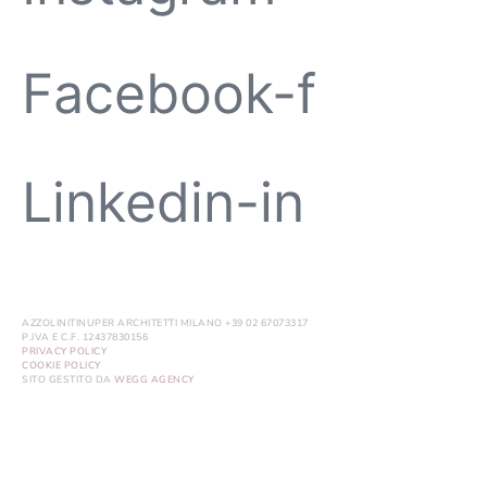
Facebook-f
Linkedin-in
AZZOLINITINUPER ARCHITETTI MILANO +39 02 67073317
P.IVA E C.F. 12437830156
PRIVACY POLICY
COOKIE POLICY
SITO GESTITO DA
WEGG AGENCY