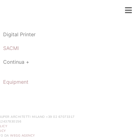
Digital Printer
SACMI
Continua +
Equipment
NUPER ARCHITETTI MILANO +39 02 67073317
. 12437830156
LICY
ICY
ITO DA
WEGG AGENCY