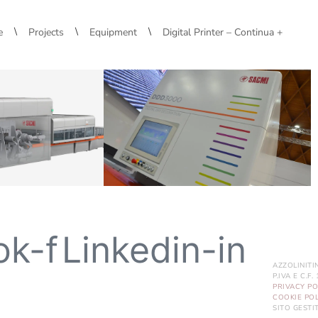
\
\
\
e
Projects
Equipment
Digital Printer – Continua +
ok-f
Linkedin-in
AZZOLINITI
P.IVA E C.F
PRIVACY PO
COOKIE POL
SITO GEST