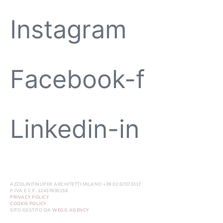
Instagram
Facebook-f
Linkedin-in
AZZOLINITINUPER ARCHITETTI MILANO +39 02 67073317
P.IVA E C.F. 12437830156
PRIVACY POLICY
COOKIE POLICY
SITO GESTITO DA
WEGG AGENCY