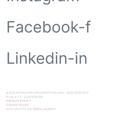
Facebook-f
Linkedin-in
AZZOLINITINUPER ARCHITETTI MILANO +39 02 67073317
P.IVA E C.F. 12437830156
PRIVACY POLICY
COOKIE POLICY
SITO GESTITO DA
WEGG AGENCY