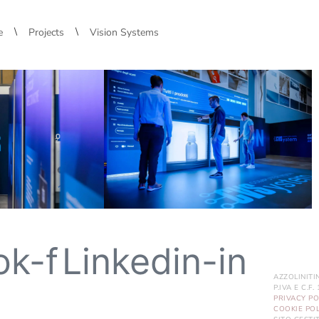
\
\
e
Projects
Vision Systems
ok-f
Linkedin-in
AZZOLINITI
P.IVA E C.F
PRIVACY PO
COOKIE POL