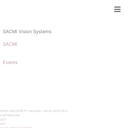
SACMI Vision Systems
SACMI
Events
NUPER ARCHITETTI MILANO +39 02 67073317
. 12437830156
LICY
ICY