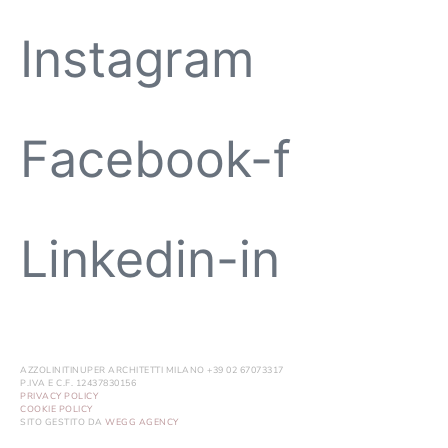
Instagram
Facebook-f
Linkedin-in
AZZOLINITINUPER ARCHITETTI MILANO +39 02 67073317
P.IVA E C.F. 12437830156
PRIVACY POLICY
COOKIE POLICY
SITO GESTITO DA
WEGG AGENCY