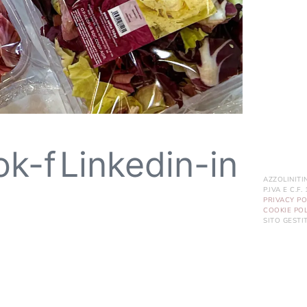
ok-f
Linkedin-in
AZZOLINITI
P.IVA E C.F
PRIVACY PO
COOKIE POL
SITO GEST