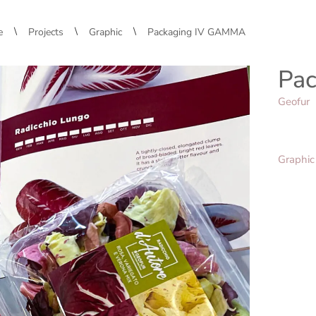
\
\
\
e
Projects
Graphic
Packaging IV GAMMA
Pa
Geofur
Graphic