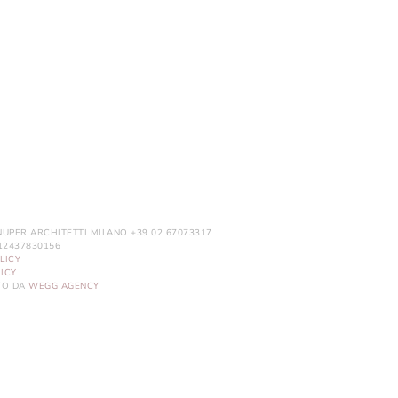
NUPER ARCHITETTI MILANO +39 02 67073317
. 12437830156
LICY
ICY
ITO DA
WEGG AGENCY