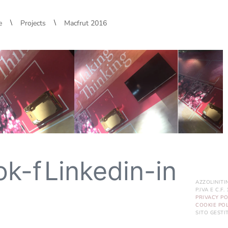
\
\
e
Projects
Macfrut 2016
ok-f
Linkedin-in
AZZOLINITI
P.IVA E C.F
PRIVACY PO
COOKIE POL
SITO GEST