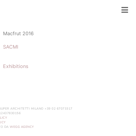
Macfrut 2016
SACMI
Exhibitions
NUPER ARCHITETTI MILANO +39 02 67073317
. 12437830156
LICY
ICY
ITO DA
WEGG AGENCY