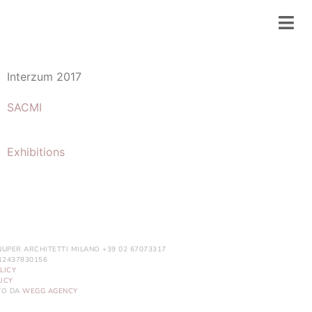
Interzum 2017
SACMI
Exhibitions
NUPER ARCHITETTI MILANO +39 02 67073317
. 12437830156
LICY
ICY
ITO DA
WEGG AGENCY