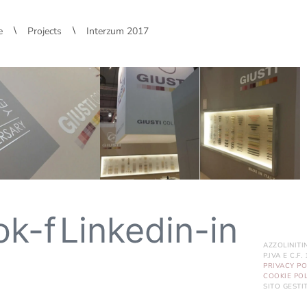
\
\
e
Projects
Interzum 2017
ok-f
Linkedin-in
AZZOLINITI
P.IVA E C.F
PRIVACY PO
COOKIE POL
SITO GEST