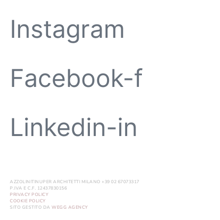
Instagram
Facebook-f
Linkedin-in
AZZOLINITINUPER ARCHITETTI MILANO +39 02 67073317
P.IVA E C.F. 12437830156
PRIVACY POLICY
COOKIE POLICY
SITO GESTITO DA
WEGG AGENCY