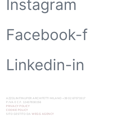
Instagram
Facebook-f
Linkedin-in
AZZOLINITINUPER ARCHITETTI MILANO +39 02 67073317
P.IVA E C.F. 12437830156
PRIVACY POLICY
COOKIE POLICY
SITO GESTITO DA
WEGG AGENCY