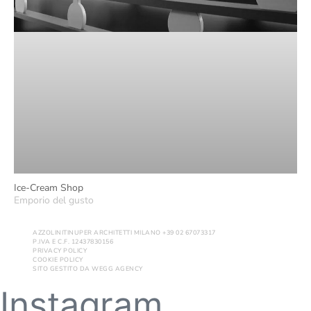
Ice-Cream Shop
Emporio del gusto
AZZOLINITINUPER ARCHITETTI MILANO +39 02 67073317
P.IVA E C.F. 12437830156
PRIVACY POLICY
COOKIE POLICY
SITO GESTITO DA
WEGG AGENCY
Instagram