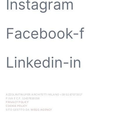
Instagram
Facebook-f
Linkedin-in
AZZOLINITINUPER ARCHITETTI MILANO +39 02 67073317
P.IVA E C.F. 12437830156
PRIVACY POLICY
COOKIE POLICY
SITO GESTITO DA
WEGG AGENCY