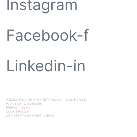
Instagram
Facebook-f
Linkedin-in
AZZOLINITINUPER ARCHITETTI MILANO +39 02 67073317
P.IVA E C.F. 12437830156
PRIVACY POLICY
COOKIE POLICY
SITO GESTITO DA
WEGG AGENCY