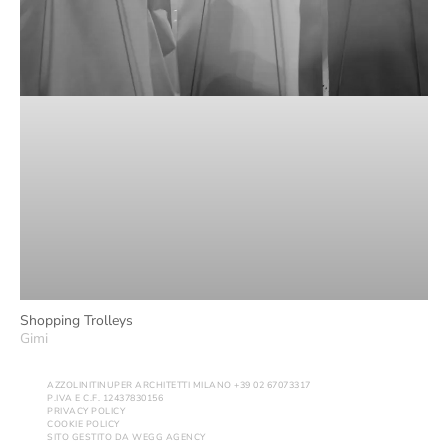
Shopping Trolleys
Gimi
AZZOLINITINUPER ARCHITETTI MILANO +39 02 67073317
P.IVA E C.F. 12437830156
PRIVACY POLICY
COOKIE POLICY
SITO GESTITO DA
WEGG AGENCY