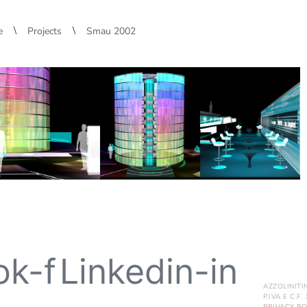
\
\
e
Projects
Smau 2002
ok-f
Linkedin-in
AZZOLINITI
P.IVA E C.F