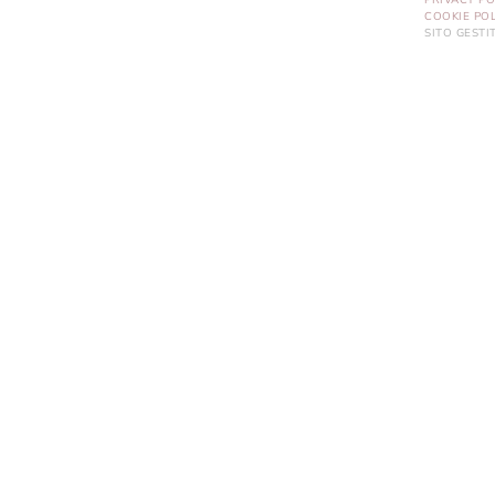
PRIVACY PO
COOKIE POL
SITO GEST