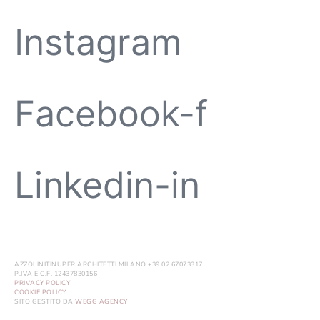
Instagram
Facebook-f
Linkedin-in
AZZOLINITINUPER ARCHITETTI MILANO +39 02 67073317
P.IVA E C.F. 12437830156
PRIVACY POLICY
COOKIE POLICY
SITO GESTITO DA
WEGG AGENCY