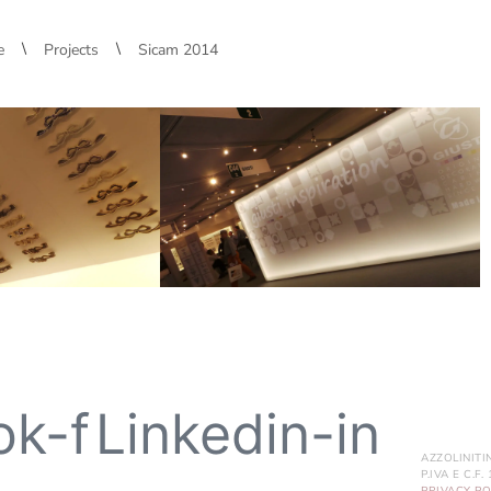
\
\
e
Projects
Sicam 2014
ok-f
Linkedin-in
AZZOLINITI
P.IVA E C.F