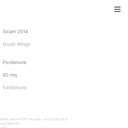
Sicam 2014
Giusti Wings
Pordenone
80 mq
Exhibitions
NUPER ARCHITETTI MILANO +39 02 67073317
. 12437830156