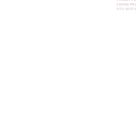
PRIVACY PO
COOKIE POL
SITO GEST