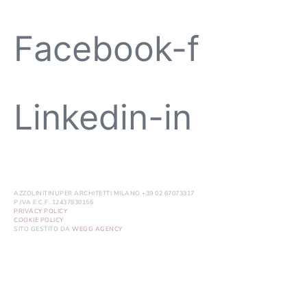
Facebook-f
Linkedin-in
AZZOLINITINUPER ARCHITETTI MILANO +39 02 67073317
P.IVA E C.F. 12437830156
PRIVACY POLICY
COOKIE POLICY
SITO GESTITO DA
WEGG AGENCY