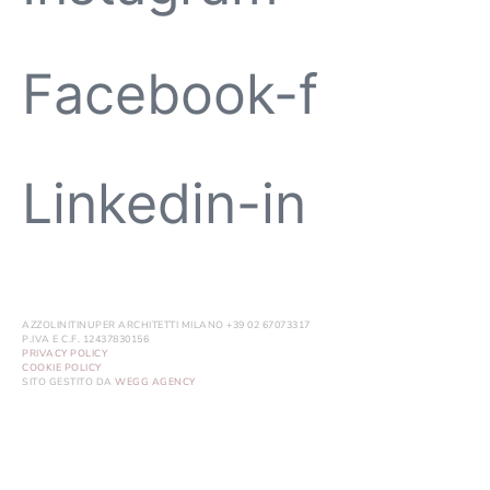
Facebook-f
Linkedin-in
AZZOLINITINUPER ARCHITETTI MILANO +39 02 67073317
P.IVA E C.F. 12437830156
PRIVACY POLICY
COOKIE POLICY
SITO GESTITO DA
WEGG AGENCY