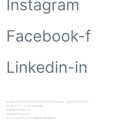
Instagram
Facebook-f
Linkedin-in
AZZOLINITINUPER ARCHITETTI MILANO +39 02 67073317
P.IVA E C.F. 12437830156
PRIVACY POLICY
COOKIE POLICY
SITO GESTITO DA
WEGG AGENCY