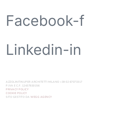
Facebook-f
Linkedin-in
AZZOLINITINUPER ARCHITETTI MILANO +39 02 67073317
P.IVA E C.F. 12437830156
PRIVACY POLICY
COOKIE POLICY
SITO GESTITO DA
WEGG AGENCY