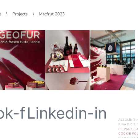
\
\
e
Projects
Macfrut 2023
ok-f
Linkedin-in
AZZOLINITI
P.IVA E C.F
PRIVACY PO
COOKIE POL