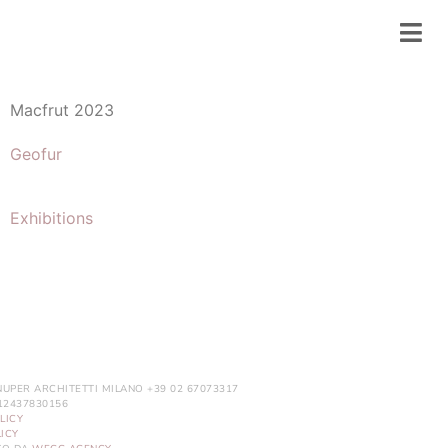
Macfrut 2023
Geofur
Exhibitions
NUPER ARCHITETTI MILANO +39 02 67073317
. 12437830156
LICY
ICY