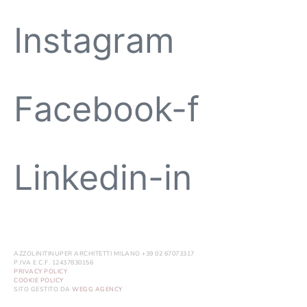
Instagram
Facebook-f
Linkedin-in
AZZOLINITINUPER ARCHITETTI MILANO +39 02 67073317
P.IVA E C.F. 12437830156
PRIVACY POLICY
COOKIE POLICY
SITO GESTITO DA
WEGG AGENCY