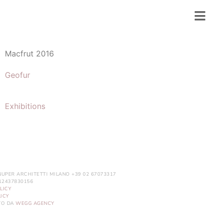
Macfrut 2016
Geofur
Exhibitions
NUPER ARCHITETTI MILANO +39 02 67073317
. 12437830156
LICY
ICY
ITO DA
WEGG AGENCY