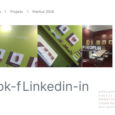
\
\
e
Projects
Macfrut 2016
ok-f
Linkedin-in
AZZOLINITI
P.IVA E C.F
PRIVACY PO
COOKIE POL
SITO GEST