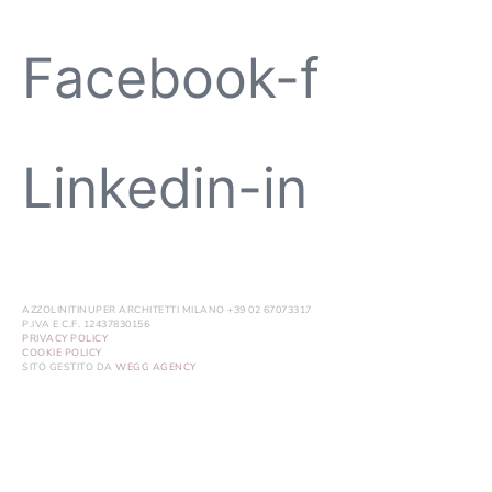
Facebook-f
Linkedin-in
AZZOLINITINUPER ARCHITETTI MILANO +39 02 67073317
P.IVA E C.F. 12437830156
PRIVACY POLICY
COOKIE POLICY
SITO GESTITO DA
WEGG AGENCY