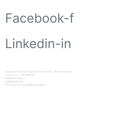
Facebook-f
Linkedin-in
AZZOLINITINUPER ARCHITETTI MILANO +39 02 67073317
P.IVA E C.F. 12437830156
PRIVACY POLICY
COOKIE POLICY
SITO GESTITO DA
WEGG AGENCY