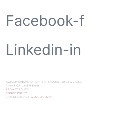
Facebook-f
Linkedin-in
AZZOLINITINUPER ARCHITETTI MILANO +39 02 67073317
P.IVA E C.F. 12437830156
PRIVACY POLICY
COOKIE POLICY
SITO GESTITO DA
WEGG AGENCY