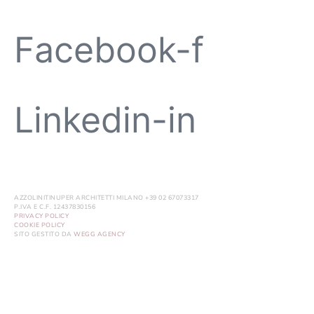
Facebook-f
Linkedin-in
AZZOLINITINUPER ARCHITETTI MILANO +39 02 67073317
P.IVA E C.F. 12437830156
PRIVACY POLICY
COOKIE POLICY
SITO GESTITO DA
WEGG AGENCY