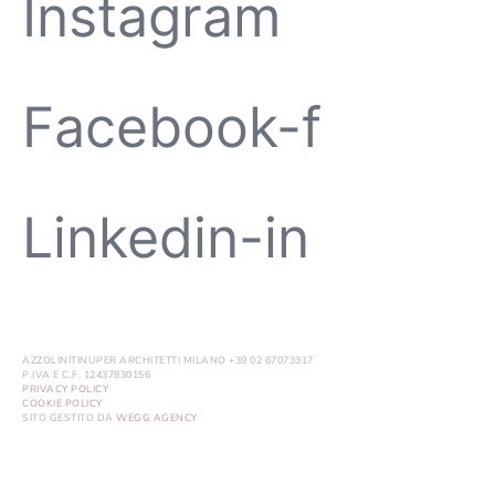
Instagram
Facebook-f
Linkedin-in
AZZOLINITINUPER ARCHITETTI MILANO +39 02 67073317
P.IVA E C.F. 12437830156
PRIVACY POLICY
COOKIE POLICY
SITO GESTITO DA
WEGG AGENCY