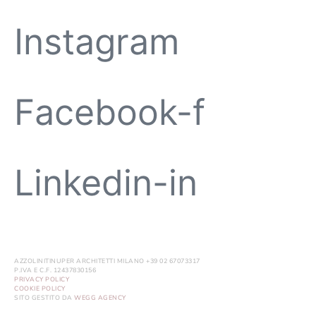
Instagram
Facebook-f
Linkedin-in
AZZOLINITINUPER ARCHITETTI MILANO +39 02 67073317
P.IVA E C.F. 12437830156
PRIVACY POLICY
COOKIE POLICY
SITO GESTITO DA
WEGG AGENCY