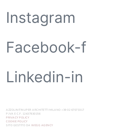
Instagram
Facebook-f
Linkedin-in
AZZOLINITINUPER ARCHITETTI MILANO +39 02 67073317
P.IVA E C.F. 12437830156
PRIVACY POLICY
COOKIE POLICY
SITO GESTITO DA
WEGG AGENCY