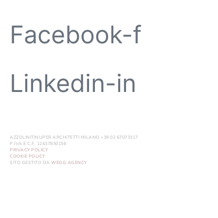
Facebook-f
Linkedin-in
AZZOLINITINUPER ARCHITETTI MILANO +39 02 67073317
P.IVA E C.F. 12437830156
PRIVACY POLICY
COOKIE POLICY
SITO GESTITO DA
WEGG AGENCY