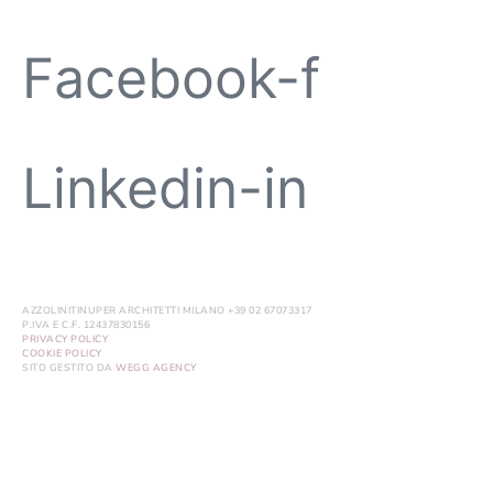
Facebook-f
Linkedin-in
AZZOLINITINUPER ARCHITETTI MILANO +39 02 67073317
P.IVA E C.F. 12437830156
PRIVACY POLICY
COOKIE POLICY
SITO GESTITO DA
WEGG AGENCY