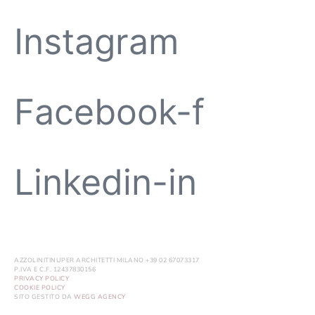
Instagram
Facebook-f
Linkedin-in
AZZOLINITINUPER ARCHITETTI MILANO +39 02 67073317
P.IVA E C.F. 12437830156
PRIVACY POLICY
COOKIE POLICY
SITO GESTITO DA
WEGG AGENCY