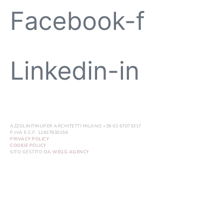
Facebook-f
Linkedin-in
AZZOLINITINUPER ARCHITETTI MILANO +39 02 67073317
P.IVA E C.F. 12437830156
PRIVACY POLICY
COOKIE POLICY
SITO GESTITO DA
WEGG AGENCY