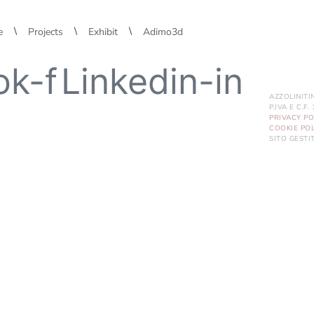
\
\
\
e
Projects
Exhibit
Adimo3d
ok-f
Linkedin-in
AZZOLINITI
P.IVA E C.F
PRIVACY PO
COOKIE POL
SITO GEST