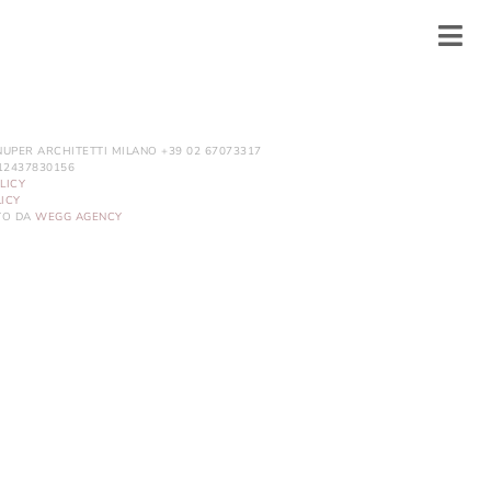
NUPER ARCHITETTI MILANO +39 02 67073317
. 12437830156
LICY
ICY
ITO DA
WEGG AGENCY