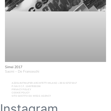
Simei 2017
Sacmi – De Franceschi
AZZOLINITINUPER ARCHITETTI MILANO +39 02 67073317
P.IVA E C.F. 12437830156
PRIVACY POLICY
COOKIE POLICY
SITO GESTITO DA
WEGG AGENCY
Instagram