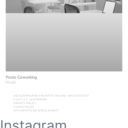
Posto Coworking
Pirelli
AZZOLINITINUPER ARCHITETTI MILANO +39 02 67073317
P.IVA E C.F. 12437830156
PRIVACY POLICY
COOKIE POLICY
SITO GESTITO DA
WEGG AGENCY
Instagram