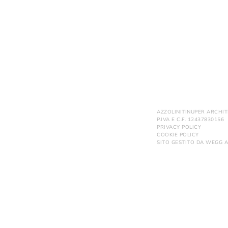
AZZOLINITINUPER ARCHIT
P.IVA E C.F. 12437830156
PRIVACY POLICY
COOKIE POLICY
SITO GESTITO DA
WEGG A