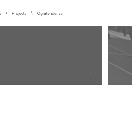
\
\
e
Projects
Ognitendenza
.