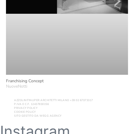
Franchising Concept
NuoveNotti
AZZOLINITINUPER ARCHITETTI MILANO +39 02 67073317
P.IVA E C.F. 12437830156
PRIVACY POLICY
COOKIE POLICY
SITO GESTITO DA
WEGG AGENCY
Instagram