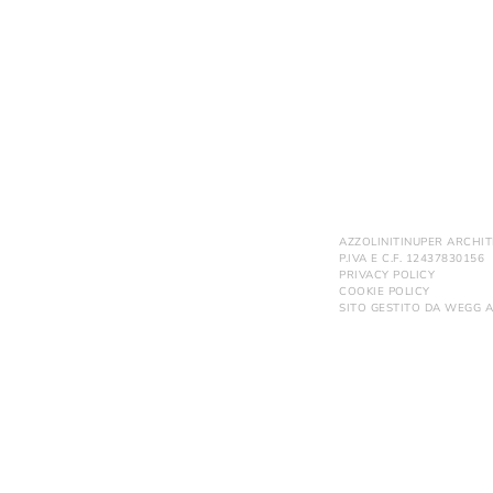
AZZOLINITINUPER ARCHIT
P.IVA E C.F. 12437830156
PRIVACY POLICY
COOKIE POLICY
SITO GESTITO DA
WEGG A