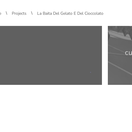
\
\
e
Projects
La Baita Del Gelato E Del Cioccolato
cu
.