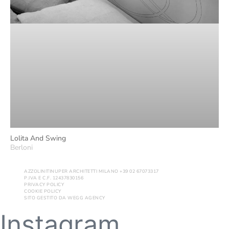
Lolita And Swing
Berloni
AZZOLINITINUPER ARCHITETTI MILANO +39 02 67073317
P.IVA E C.F. 12437830156
PRIVACY POLICY
COOKIE POLICY
SITO GESTITO DA
WEGG AGENCY
Instagram